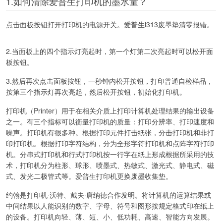
1.如何清除爱普生打印机的墨水量？
点击面板按钮打开打印机的电源开关。爱普生l313废墨垫清零报错。
2.当面板上的四个指示灯亮起时，第一个灯第二次亮起时可以松开面
板按钮。
3.然后再次点击面板按钮，一秒钟内松开按钮，打印普通自检样品，
按第三个指示灯再次亮起，然后松开按钮，初始化打印机。
打印机（Printer）用于在相关介质上打印计算机处理结果的输出设备
之一。有三个指标可以衡量打印机的质量：打印分辨率、打印速度和
噪声。打印机有很多种。根据打印元件打击纸张，分击打印机和非打
印打印机。根据打印字符结构，分为全形字符打印机和点阵字符打印
机。分串式打印机和行式打印机按一行字在纸上形成根据所采用的技
术，打印机分为柱形、球形、喷墨式、热敏式、激光式、静电式、磁
式、发光二极管式等。爱普生打印机更换废墨收集垫。
约翰是打印机·沃特、戴夫·唐纳德合作发明。将计算机的运算结果或
中间结果以人能识别的数字、字母、符号和图形按规定格式印在纸上
的设备。打印机向轻、薄、短、小、低功耗、高速、智能方向发展。