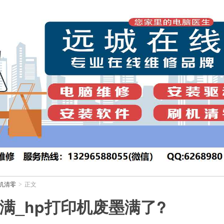
机清零
正文
>
满_hp打印机废墨满了?