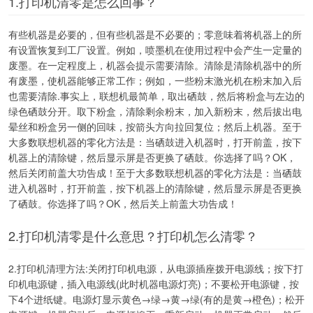
1.打印机清零是怎么回事？
有些机器是必要的，但有些机器是不必要的；零意味着将机器上的所
有设置恢复到工厂设置。例如，喷墨机在使用过程中会产生一定量的
废墨。在一定程度上，机器会提示需要清除。清除是清除机器中的所
有废墨，使机器能够正常工作；例如，一些粉末激光机在粉末加入后
也需要清除.事实上，联想机最简单，取出硒鼓，然后将粉盒与左边的
绿色硒鼓分开。取下粉盒，清除剩余粉末，加入新粉末，然后拔出电
晕丝和粉盒另一侧的回味，按箭头方向拉回复位；然后上机器。至于
大多数联想机器的零化方法是：当硒鼓进入机器时，打开前盖，按下
机器上的清除键，然后显示屏是否更换了硒鼓。你选择了吗？OK，
然后关闭前盖大功告成！至于大多数联想机器的零化方法是：当硒鼓
进入机器时，打开前盖，按下机器上的清除键，然后显示屏是否更换
了硒鼓。你选择了吗？OK，然后关上前盖大功告成！
2.打印机清零是什么意思？打印机怎么清零？
2.打印机清理方法:关闭打印机电源，从电源插座拨开电源线；按下打
印机电源键，插入电源线(此时机器电源灯亮)；不要松开电源键，按
下4个进纸键。电源灯显示黄色→绿→黄→绿(有的是黄→橙色)；松开