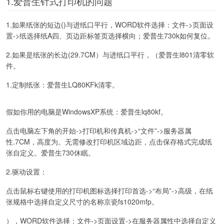
1.爱普生针式打印机的问题
1.如果纸张的短边()与进纸口平行，WORD软件选择：文件->页面设
置->纸选择纸A四、页边距标签页选择横向；爱普生730k如何复位。
2.如果是纸张的长边(29.7CM）与进纸口平行，（爱普生l801清零软
件。
1.定制纸张：爱普生LQ80KFk清零。
假如你用的电脑是WindowsXP系统：爱普生lq80kf。
点击电脑左下角的开始->打印机和传真机->“文件”->服务器属
性.7CM，高度为。无需修改打印机区域边距，点击保存格式完成纸
张自定义。爱普生730休眠。
2.驱动设置：
点击鼠标右键使用的打印机图标选择打印首选->“布局”->高级，在纸
张规格中选择自定义尺寸的名称京瓷fs1020mfp。
），WORD软件选择：文件->页面设置->在服务器属性中选择自定义