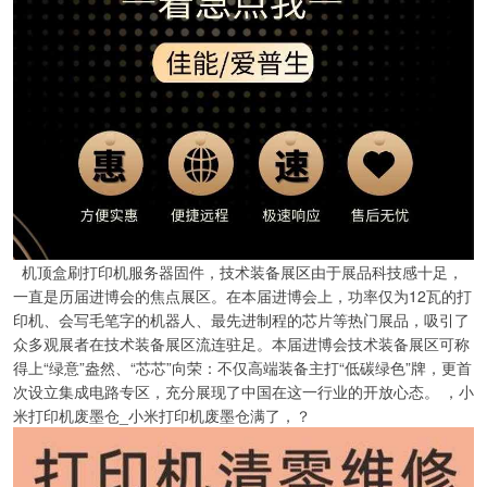
机顶盒刷打印机服务器固件，技术装备展区由于展品科技感十足，
一直是历届进博会的焦点展区。在本届进博会上，功率仅为12瓦的打
印机、会写毛笔字的机器人、最先进制程的芯片等热门展品，吸引了
众多观展者在技术装备展区流连驻足。本届进博会技术装备展区可称
得上“绿意”盎然、“芯芯”向荣：不仅高端装备主打“低碳绿色”牌，更首
次设立集成电路专区，充分展现了中国在这一行业的开放心态。 ，小
米打印机废墨仓_小米打印机废墨仓满了，？