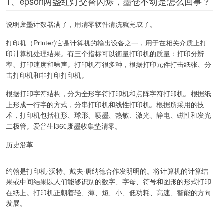
1、epson两盏红灯交替闪烁，墨仓不动是怎么回事？
说明废墨计数器满了，用清零软件清洗就完成了。
打印机（Printer)它是计算机的输出设备之一，用于在相关介质上打
印计算机处理结果。有三个指标可以衡量打印机的质量：打印分辨
率、打印速度和噪声。打印机有很多种，根据打印元件打击纸张、分
击打印机和非打印打印机。
根据打印字符结构，分为全形字符打印机和点阵字符打印机。根据纸
上形成一行字的方式，分串打印机和线性打印机。根据所采用的技
术，打印机包括柱形、球形、喷墨、热敏、激光、静电、磁性和发光
二极管。爱普生l360废墨收集垫清零。
历史沿革
约翰是打印机·沃特、戴夫·唐纳德合作发明明的。将计算机的计算结
果或中间结果以人们能够识别的数字、字母、符号和图形的形式打印
在纸上。打印机正朝着轻、薄、短、小、低功耗、高速、智能的方向
发展。