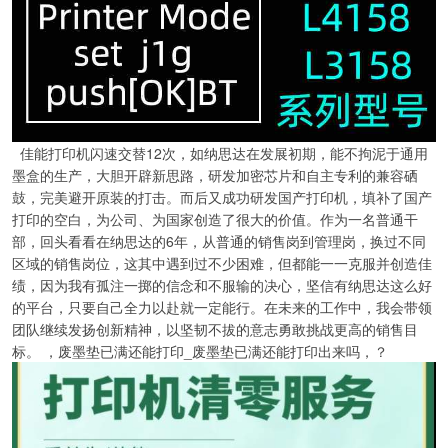
佳能打印机闪速交替12次，如纳思达在发展初期，能不拘泥于通用
墨盒的生产，大胆开辟新思路，研发加密芯片和自主专利的兼容硒
鼓，完美避开原装的打击。而后又成功研发国产打印机，填补了国产
打印的空白，为公司、为国家创造了很大的价值。作为一名普通干
部，回头看看在纳思达的6年，从普通的销售岗到管理岗，换过不同
区域的销售岗位，这其中遇到过不少困难，但都能一一克服并创造佳
绩，因为我有孤注一掷的信念和不服输的决心，坚信有纳思达这么好
的平台，只要自己全力以赴就一定能行。在未来的工作中，我会带领
团队继续发扬创新精神，以坚韧不拔的意志勇敢挑战更高的销售目
标。 ，废墨垫已满还能打印_废墨垫已满还能打印出来吗，？