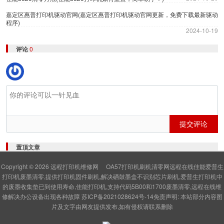
嘉定区惠普打印机驱动官网(嘉定区惠普打印机驱动官网更新，免费下载最新驱动
程序)
2024-10-19
评论
0
提交评论
置顶文章
Copyright © 2026
远程打印机维修网
OA57打印机刷机清零网远程在线佳能爱普生
打印机废墨清零,提供打印机固件刷机,解决硒鼓墨盒不识别芯片刷机,爱普生打印机中
的废墨收集垫已到使用寿命,佳能打印机,支持代码5B00和1700废墨清零,远程在线维
修解决办公设备出现各种故障
苏ICP备2021028624号-14
免责声明: 本站部分内容图
片及文字由网友提供发布,如有侵权请联系删除