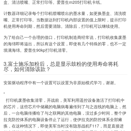
盒、清洁喷嘴、正常打印等。爱普生m205打印机卡纸。
计数器详细记录每个打印机喷嘴喷出的墨水量，如更换墨盒、清洗喷
嘴、正常打印等。当数据达到打印机内部设置的值上限时，提示打印
机使用寿命到期，然后需要清除。清除后，打印机可以继续使用。
为了给自己一个合理的借口，打印机制造商经常说，打印机收集废墨
的海绵即将溢出，所以有这个设置，即使有几个特殊的零，也不一定
填满海绵。爱普生90kp打印机清零。
3.富士施乐加粉后，总是显示鼓粉的使用寿命将耗
尽，如何清除该款？
安装驱动程序中有一个设置可以设置为非原始模式学习，谢谢。
“
打印机废墨收集清零，开战前，美军利用遥控设备激活了打印机中
的芯片，这些芯片中储藏的电脑病毒遍传到了与之连线的电脑上，然
后，一台电脑传播给了与之联网的其他电脑，没过多少时间，整个伊
拉克防控体系的电脑设备停止了运行，使伊拉克的防控体系全部瘫
痪，在这种情况下，即使美军当时没有隐形战机F117，而是直接进