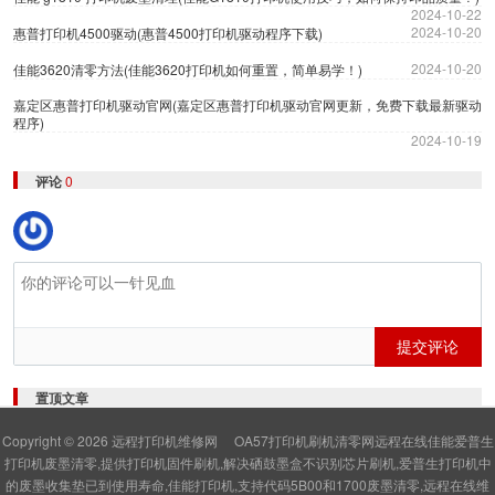
2024-10-22
2024-10-20
惠普打印机4500驱动(惠普4500打印机驱动程序下载)
2024-10-20
佳能3620清零方法(佳能3620打印机如何重置，简单易学！)
嘉定区惠普打印机驱动官网(嘉定区惠普打印机驱动官网更新，免费下载最新驱动
程序)
2024-10-19
评论
0
提交评论
置顶文章
Copyright © 2026
远程打印机维修网
OA57打印机刷机清零网远程在线佳能爱普生
打印机废墨清零,提供打印机固件刷机,解决硒鼓墨盒不识别芯片刷机,爱普生打印机中
的废墨收集垫已到使用寿命,佳能打印机,支持代码5B00和1700废墨清零,远程在线维