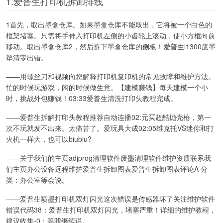
1.爱普生打印机拆卸排线
1首先，取出墨盒仓库。如果墨盒仓库不能取出，它将被一个白色的
框架堵塞。只需将手伸入打印机左侧的小齿轮上滚动，使小方框向前
移动。取出墨盒仓库2，然后拆下墨盒仓库的侧板！爱普生l1300废墨
垫清零出错。
——用螺丝刀和视频向您解释打印机复印机的常见故障和维护方法。
忙的时候玩游戏，闲的时候做生意。【建模赚钱】每天建模一个小
时，挑战外包赚钱！03:33爱普生清洗打印头教程完成。
——爱普生拆解打印头教程推荐自动连播02:元买超酷抛壳枪，第一
次不玩就发不出来。太痛苦了。爱玩具大成02:05维克托VS迷你和打
火机一样大，也可以biubiu?
——关于我们的主页adjprog清理软件废墨清理软件维护资质联系我
们主页办公设备远程维护爱普生拆卸图表爱普生拆卸图表评论A 分
类：办公室等会说。
——爱普生喷墨打印机双灯闪光这次错误是传感器坏了关注维护软件
错误代码38：爱普生打印机双灯闪光，堵塞严重！详细的维护教程，
建议收集-0：等我继续说。