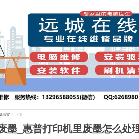
机清零
正文
>
废墨_惠普打印机里废墨怎么处理