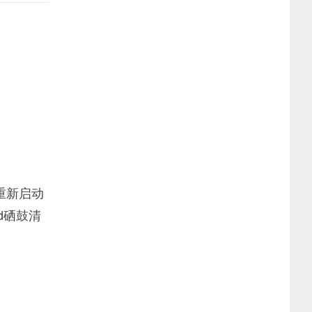
重新启动
d硒鼓清