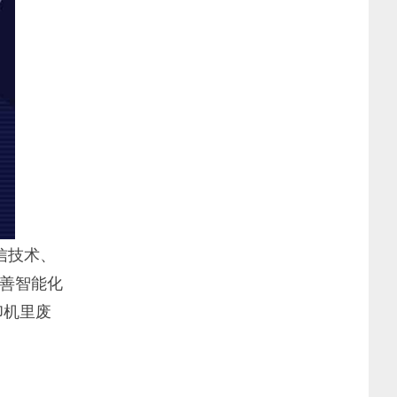
信技术、
善智能化
印机里废