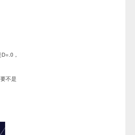
=.0，
只要不是