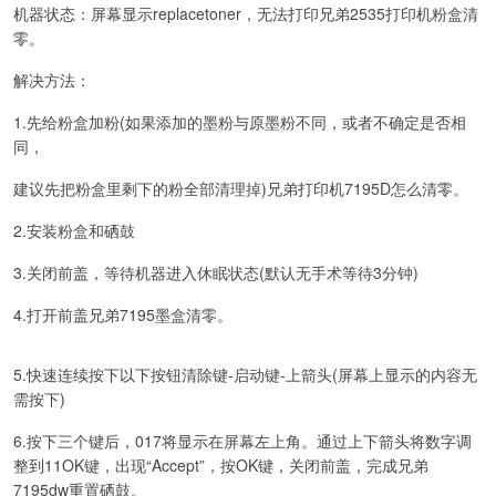
机器状态：屏幕显示replacetoner，无法打印兄弟2535打印机粉盒清
零。
解决方法：
1.先给粉盒加粉(如果添加的墨粉与原墨粉不同，或者不确定是否相
同，
建议先把粉盒里剩下的粉全部清理掉)兄弟打印机7195D怎么清零。
2.安装粉盒和硒鼓
3.关闭前盖，等待机器进入休眠状态(默认无手术等待3分钟)
4.打开前盖兄弟7195墨盒清零。
5.快速连续按下以下按钮清除键-启动键-上箭头(屏幕上显示的内容无
需按下)
6.按下三个键后，017将显示在屏幕左上角。通过上下箭头将数字调
整到11OK键，出现“Accept”，按OK键，关闭前盖，完成兄弟
7195dw重置硒鼓。