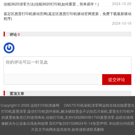
2024-10-20
佳能3620清零方法(佳能3620打印机如何重置，简单易学！)
嘉定区惠普打印机驱动官网(嘉定区惠普打印机驱动官网更新，免费下载最新驱动
程序)
2024-10-19
评论
0
提交评论
置顶文章
Copyright © 2026
远程打印机维修网
OA57打印机刷机清零网远程在线佳能爱普生
打印机废墨清零,提供打印机固件刷机,解决硒鼓墨盒不识别芯片刷机,爱普生打印机中
的废墨收集垫已到使用寿命,佳能打印机,支持代码5B00和1700废墨清零,远程在线维
修解决办公设备出现各种故障
苏ICP备2021028624号-14
免责声明: 本站部分内容图
片及文字由网友提供发布,如有侵权请联系删除