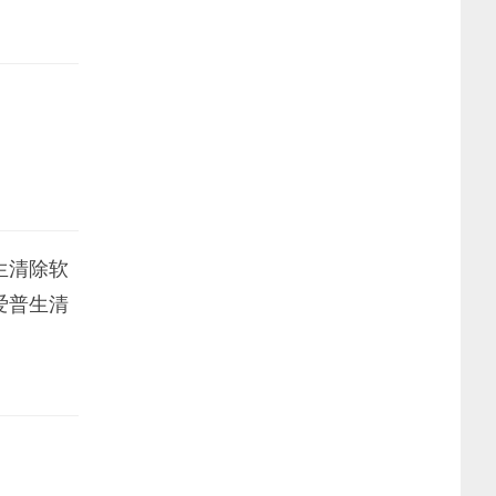
生清除软
爱普生清