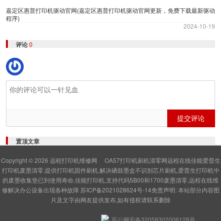
嘉定区惠普打印机驱动官网(嘉定区惠普打印机驱动官网更新，免费下载最新驱动
程序)
2024-10-19
评论
0
提交评论
置顶文章
Copyright © 2026
远程打印机维修网
OA57打印机刷机清零网远程在线佳能爱普生
打印机废墨清零,提供打印机固件刷机,解决硒鼓墨盒不识别芯片刷机,爱普生打印机中
的废墨收集垫已到使用寿命,佳能打印机,支持代码5B00和1700废墨清零,远程在线维
修解决办公设备出现各种故障
苏ICP备2021028624号-14
免责声明: 本站部分内容图
片及文字由网友提供发布,如有侵权请联系删除
苏公网安备32058302006128号