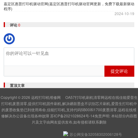
嘉定区惠普打印机驱动官网(嘉定区惠普打印机驱动官网更新，免费下载最新驱动
程序)
2024-10-19
评论
0
提交评论
置顶文章
Copyright © 2026
远程打印机维修网
OA57打印机刷机清零网远程在线佳能爱普生
打印机废墨清零,提供打印机固件刷机,解决硒鼓墨盒不识别芯片刷机,爱普生打印机中
的废墨收集垫已到使用寿命,佳能打印机,支持代码5B00和1700废墨清零,远程在线维
修解决办公设备出现各种故障
苏ICP备2021028624号-14
免责声明: 本站部分内容图
片及文字由网友提供发布,如有侵权请联系删除
苏公网安备32058302006128号