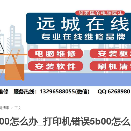
机清零
正文
>
00怎么办_打印机错误5b00怎么