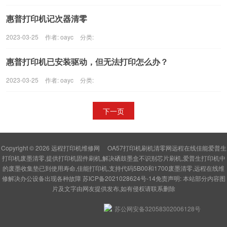
惠普打印机记次器清零
2023-03-25
作者: oayc
分类:
惠普打印机已安装驱动，但无法打印怎么办？
2023-03-25
作者: oayc
分类:
下一页
Copyright © 2026
远程打印机维修网
OA57打印机刷机清零网远程在线佳能爱普生
打印机废墨清零,提供打印机固件刷机,解决硒鼓墨盒不识别芯片刷机,爱普生打印机中
的废墨收集垫已到使用寿命,佳能打印机,支持代码5B00和1700废墨清零,远程在线维
修解决办公设备出现各种故障
苏ICP备2021028624号-14
免责声明: 本站部分内容图
片及文字由网友提供发布,如有侵权请联系删除
苏公网安备32058302006128号