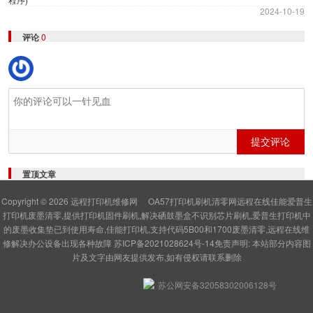
2024-10-19
评论
0
提交评论
置顶文章
Copyright © 2026
远程打印机维修网
OA57打印机刷机清零网远程在线佳能爱普生
打印机废墨清零,提供打印机固件刷机,解决硒鼓墨盒不识别芯片刷机,爱普生打印机中
的废墨收集垫已到使用寿命,佳能打印机,支持代码5B00和1700废墨清零,远程在线维
修解决办公设备出现各种故障
苏ICP备2021028624号-14
免责声明: 本站部分内容图
片及文字由网友提供发布,如有侵权请联系删除
苏公网安备32058302006128号