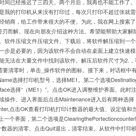
时间已经推迟了三四天。两个月后，我再也不能工作了。
是我的打印机从来没有打印过，每次只打印不超过张就需
经销商，给工作带来很大的不便。为此，我在网上搜索了
迎刃而解。现在向朋友介绍这种方法。希望能帮助大家解
。软件压缩文件压缩文件。下载后，将软件解压缩到一个
一步是必要的，因为该软件不会自动在桌面上建立快速模
能无法在大量文件中找到该软件。解压后软件尺寸为2.，
印机需要清零时，单击_操作软件的图标。接下来，对话框中
ame选择打印机型号，选择ME1。第二个选项Destinati
erface选择“（ME1）”。点击OK进入调整维护界面。此时
操作。进入界面后点击Maintenance进入后有两种选择
entcounter,点击OK查看打印机打印计数器的最大值、设定值
一个界面，第二个选项是ClearingthePortectioncount
计数器的清零。点击Quit退出，清零结束。从软件中打印