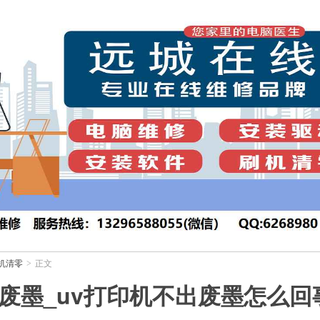
机清零
正文
>
出废墨_uv打印机不出废墨怎么回