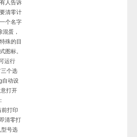
有人告诉
要清零计
一个名字
除混蛋，
特殊的目
式图标。
可运行
有三个选
og自动设
注意打开
：
和当前打印
er即清零打
机型号选