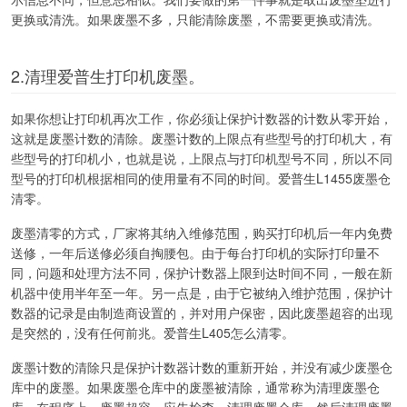
更换或清洗。如果废墨不多，只能清除废墨，不需要更换或清洗。
2.清理爱普生打印机废墨。
如果你想让打印机再次工作，你必须让保护计数器的计数从零开始，
这就是废墨计数的清除。废墨计数的上限点有些型号的打印机大，有
些型号的打印机小，也就是说，上限点与打印机型号不同，所以不同
型号的打印机根据相同的使用量有不同的时间。爱普生L1455废墨仓
清零。
废墨清零的方式，厂家将其纳入维修范围，购买打印机后一年内免费
送修，一年后送修必须自掏腰包。由于每台打印机的实际打印量不
同，问题和处理方法不同，保护计数器上限到达时间不同，一般在新
机器中使用半年至一年。另一点是，由于它被纳入维护范围，保护计
数器的记录是由制造商设置的，并对用户保密，因此废墨超容的出现
是突然的，没有任何前兆。爱普生L405怎么清零。
废墨计数的清除只是保护计数器计数的重新开始，并没有减少废墨仓
库中的废墨。如果废墨仓库中的废墨被清除，通常称为清理废墨仓
库。在程序上，废墨超容，应先检查、清理废墨仓库，然后清理废墨