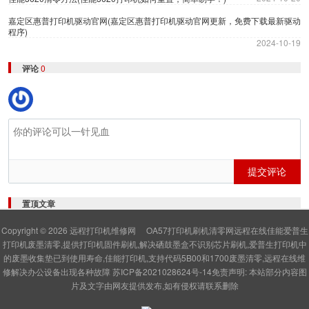
嘉定区惠普打印机驱动官网(嘉定区惠普打印机驱动官网更新，免费下载最新驱动
程序)
2024-10-19
评论
0
提交评论
置顶文章
Copyright © 2026
远程打印机维修网
OA57打印机刷机清零网远程在线佳能爱普生
打印机废墨清零,提供打印机固件刷机,解决硒鼓墨盒不识别芯片刷机,爱普生打印机中
的废墨收集垫已到使用寿命,佳能打印机,支持代码5B00和1700废墨清零,远程在线维
修解决办公设备出现各种故障
苏ICP备2021028624号-14
免责声明: 本站部分内容图
片及文字由网友提供发布,如有侵权请联系删除