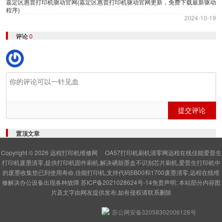
嘉定区惠普打印机驱动官网(嘉定区惠普打印机驱动官网更新，免费下载最新驱动
程序)
2024-10-19
评论
0
提交评论
置顶文章
Copyright © 2026
远程打印机维修网
OA57打印机刷机清零网远程在线佳能爱普生
打印机废墨清零,提供打印机固件刷机,解决硒鼓墨盒不识别芯片刷机,爱普生打印机中
的废墨收集垫已到使用寿命,佳能打印机,支持代码5B00和1700废墨清零,远程在线维
修解决办公设备出现各种故障
苏ICP备2021028624号-14
免责声明: 本站部分内容图
片及文字由网友提供发布,如有侵权请联系删除
苏公网安备32058302006128号