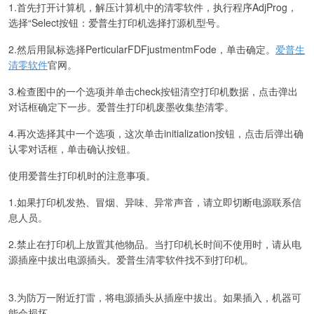
1.首先打开计算机，解压计算机中的清零软件，执行程序AdjProg，
选择“Select按钮：爱普生打印机选择打源机型号。
2.然后用鼠标选择PerticularFDFjustmentmFode，单击确定。
爱普生
清零软件
官网。
3.检查图中的一个选项并单击check按钮清空打印机数据，点击弹出
对话框确定下一步。爱普生打印机废墨收集垫清零。
4.再次选择其中一个选项，这次单击initialization按钮，点击后弹出确
认零对话框，单击确认按钮。
使用爱普生打印机时的注意事项。
1.如果打印机发热、冒烟、异味、异常声音，请立即切断电源联系信
息人员。
2.禁止在打印机上放置其他物品。当打印机长时间不使用时，请从电
源插座中拔出电源插头。爱普生清零软件找不到打印机。
3.为防万一附近打雷，将电源插头从插座中拔出。如果插入，机器可
能会损坏。