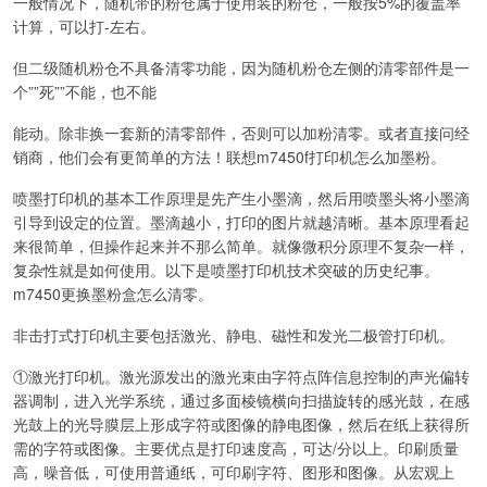
一般情况下，随机带的粉仓属于使用装的粉仓，一般按5%的覆盖率
计算，可以打-左右。
但二级随机粉仓不具备清零功能，因为随机粉仓左侧的清零部件是一
个””死””不能，也不能
能动。除非换一套新的清零部件，否则可以加粉清零。或者直接问经
销商，他们会有更简单的方法！联想m7450f打印机怎么加墨粉。
喷墨打印机的基本工作原理是先产生小墨滴，然后用喷墨头将小墨滴
引导到设定的位置。墨滴越小，打印的图片就越清晰。基本原理看起
来很简单，但操作起来并不那么简单。就像微积分原理不复杂一样，
复杂性就是如何使用。以下是喷墨打印机技术突破的历史纪事。
m7450更换墨粉盒怎么清零。
非击打式打印机主要包括激光、静电、磁性和发光二极管打印机。
①激光打印机。激光源发出的激光束由字符点阵信息控制的声光偏转
器调制，进入光学系统，通过多面棱镜横向扫描旋转的感光鼓，在感
光鼓上的光导膜层上形成字符或图像的静电图像，然后在纸上获得所
需的字符或图像。主要优点是打印速度高，可达/分以上。印刷质量
高，噪音低，可使用普通纸，可印刷字符、图形和图像。从宏观上