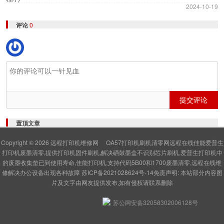
2024-10-19
评论
0
提交评论
置顶文章
Copyright © 2026
远程打印机维修网
OA57打印机刷机清零网远程在线佳能爱普生
打印机废墨清零,提供打印机固件刷机,解决硒鼓墨盒不识别芯片刷机,爱普生打印机中
的废墨收集垫已到使用寿命,佳能打印机,支持代码5B00和1700废墨清零,远程在线维
修解决办公设备出现各种故障
苏ICP备2021028624号-14
免责声明: 本站部分内容图
片及文字由网友提供发布,如有侵权请联系删除
苏公网安备32058302006128号