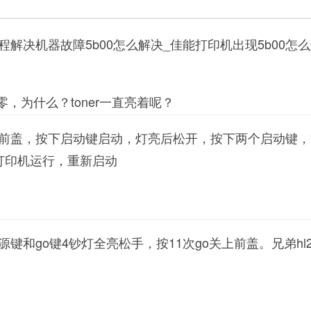
解决机器故障5b00怎么解决_佳能打印机出现5b00怎
零，为什么？toner一直亮着呢？
前盖，按下启动键启动，灯亮后松开，按下两个启动键，
打印机运行，重新启动
键和go键4钞灯全亮松手，按11次go关上前盖。兄弟hl2