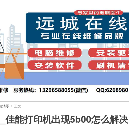
机清零
正文
>
决_佳能打印机出现5b00怎么解决