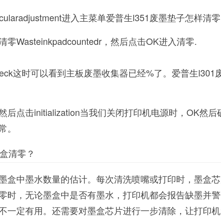
ularadjustment进入主菜单爱普生l351废墨垫子怎样清
asteinkpadcountedr，然后点击OK进入清零.
eck这时可以看到主板废墨收集器已经%了。爱普生l301
点击initialization当我们关闭打印机电源时，OK然
常。
墨盒清零？
墨盒中墨水数量的估计。每次清洗喷嘴或打印时，墨盒芯
零时，无论墨盒中是否有墨水，打印机都会报告缺墨并警
不一定有用。还需要对墨盒芯片进行一步清除，让打印机