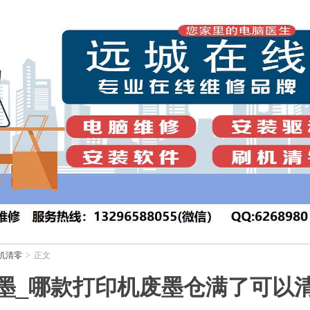
机清零
正文
>
墨_哪款打印机废墨仓满了可以