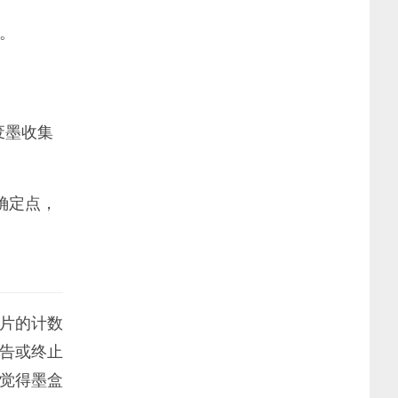
零。
废墨收集
后确定点，
片的计数
告或终止
觉得墨盒