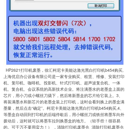
HP2621打印机废墨，徐汇柯尼卡美能达激光黑白打印机b454购买,
上海优启办公设备有限公司是一家专业购买、租赁、维修、安装打印
机、复印机、咖啡机、投影机、针式打印机、超声波复合机、一体
机、复合机、会议系统的高新技术企业。将注满墨水的老墨盒上面的
芯片，用小刀或小螺丝刀撬下，然后将新墨盒的芯片给它装上。3、
将装满墨水和新芯片的老墨盒装上打印机，这时会看到换上的墨盒满
墨量，然后点击“确定”。柯尼卡美能达激光黑白打印机b454购买,4、
等墨盒自动回到打印机的后端停歇后，用小螺丝刀或铁丝将墨车向外
拨动后，这时就可以将墨车拉到换墨盒的地方。（轻手些！很容易
的。可千万不要用蛮力！） ，清除打印机废墨仓_清除打印机废墨仓