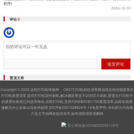
程序)
2024-10-19
评论
0
提交评论
置顶文章
Copyright © 2026
远程打印机维修网
OA57打印机刷机清零网远程在线佳能爱普生
打印机废墨清零,提供打印机固件刷机,解决硒鼓墨盒不识别芯片刷机,爱普生打印机中
的废墨收集垫已到使用寿命,佳能打印机,支持代码5B00和1700废墨清零,远程在线维
修解决办公设备出现各种故障
苏ICP备2021028624号-14
免责声明: 本站部分内容图
片及文字由网友提供发布,如有侵权请联系删除
苏公网安备32058302006128号