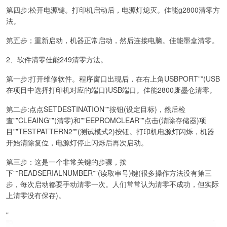
第四步:松开电源键。打印机启动后，电源灯熄灭。佳能g2800清零方
法。
第五步；重新启动，机器正常启动，然后连接电脑。佳能墨盒清零。
2、软件清零佳能249清零方法。
第一步:打开维修软件。程序窗口出现后，在右上角USBPORT””(USB
在项目中选择打印机对应的端口)USB端口。佳能2800废墨仓清零。
第二步:点点SETDESTINATION””按钮(设定目标)，然后检
查””CLEAING””(清零)和””EEPROMCLEAR””点击(清除存储器)项
目””TESTPATTERN2″”(测试模式2)按钮。打印机电源灯闪烁，机器
开始清除复位，电源灯停止闪烁后再次启动。
第三步：这是一个非常关键的步骤，按
下””READSERIALNUMBER””(读取串号)键(很多操作方法没有第三
步，每次启动都要手动清零一次。人们常常认为清零不成功，但实际
上清零没有保存)。
“