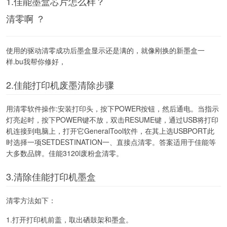
1.佳能墨盒芯片怎么样？
清零啊 ？
使用的驱动清零成功后墨盒显示还是满的，就像刚换的新墨盒一
样.bu我帮你修好，
2.佳能打印机废墨清除步骤
用清零软件操作:安装打印头，按下POWER按钮，然后通电。当指示
灯亮起时，按下POWER键不放，双击RESUME键，通过USB将打印
机连接到电脑上，打开它GeneralTool软件，在其上选USBPORT此
时选择一项SETDESTINATION一、直接点清零。答案适用于佳能等
大多数品牌。佳能3120l废粉盒清零。
3.清除佳能打印机墨盒
清零方法如下：
1.打开打印机前盖，取出硒鼓架和墨盒。