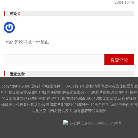
2024-10-19
评论
0
提交评论
置顶文章
Copyright © 2026
远程打印机维修网
OA57打印机刷机清零网远程在线佳能爱普生
打印机废墨清零,提供打印机固件刷机,解决硒鼓墨盒不识别芯片刷机,爱普生打印机中
的废墨收集垫已到使用寿命,佳能打印机,支持代码5B00和1700废墨清零,远程在线维
修解决办公设备出现各种故障
苏ICP备2021028624号-14
免责声明: 本站部分内容图
片及文字由网友提供发布,如有侵权请联系删除
苏公网安备32058302006128号