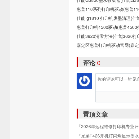
佳能G3800墨水收集器(佳能G
惠普110系列打印机驱动(惠普1
佳能 g1810 打印机废墨清理(
惠普打印机4500驱动(惠普450
佳能3620清零方法(佳能362
嘉定区惠普打印机驱动官网(嘉
评论
0
置顶文章
『2026年远程维修打印机专业
服务能力深度调研』
『兄弟T426开机灯闪烁显示墨