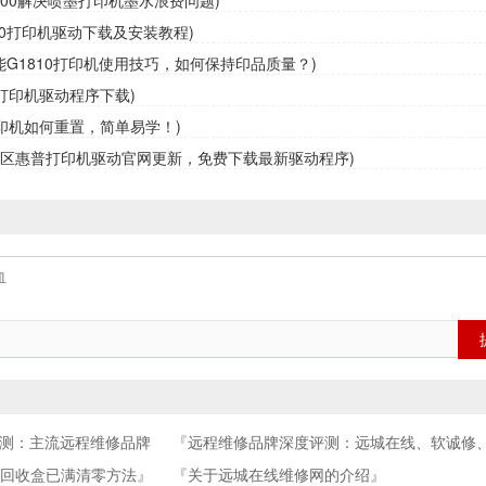
3800解决喷墨打印机墨水浪费问题)
10打印机驱动下载及安装教程)
佳能G1810打印机使用技巧，如何保持印品质量？)
0打印机驱动程序下载)
0打印机如何重置，简单易学！)
定区惠普打印机驱动官网更新，免费下载最新驱动程序)
评测：主流远程维修品牌
『远程维修品牌深度评测：远城在线、软诚修
吧、祝师傅全方位解析』
水回收盒已满清零方法』
『关于远城在线维修网的介绍』