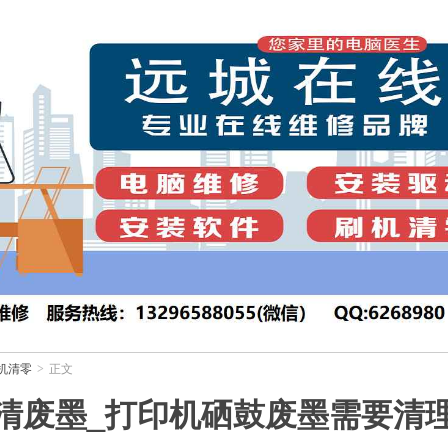
机清零
正文
>
清废墨_打印机硒鼓废墨需要清理