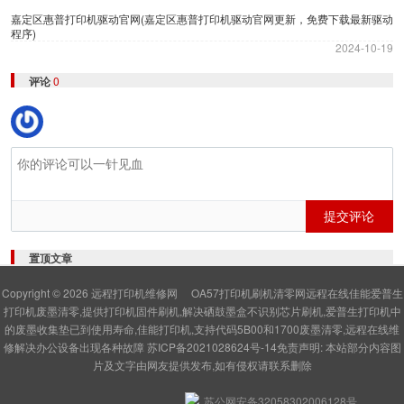
嘉定区惠普打印机驱动官网(嘉定区惠普打印机驱动官网更新，免费下载最新驱动
程序)
2024-10-19
评论
0
提交评论
置顶文章
Copyright © 2026
远程打印机维修网
OA57打印机刷机清零网远程在线佳能爱普生
打印机废墨清零,提供打印机固件刷机,解决硒鼓墨盒不识别芯片刷机,爱普生打印机中
的废墨收集垫已到使用寿命,佳能打印机,支持代码5B00和1700废墨清零,远程在线维
修解决办公设备出现各种故障
苏ICP备2021028624号-14
免责声明: 本站部分内容图
片及文字由网友提供发布,如有侵权请联系删除
苏公网安备32058302006128号