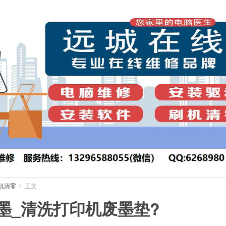
机清零
正文
>
墨_清洗打印机废墨垫?