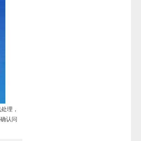
线处理，
先确认问