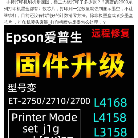
手持打印机刷机步骤图，楼主大概打印了多少张？？惠普的2600系
列打印机墨盒都有计数芯片，打印到一定数量就强制显示墨空，不让
继续打，目前还没有找到好的计数清零方法。除非换墨盒或者换墨盒
芯片 ，打印机喷头废墨_打印机喷头废墨怎么处理，？