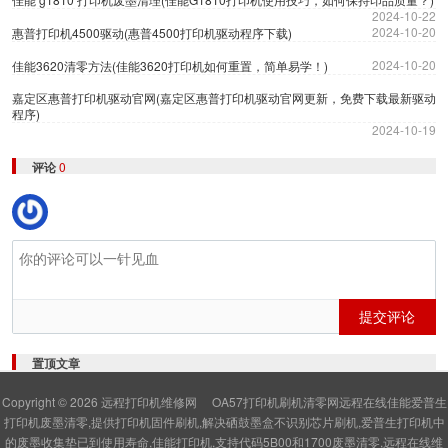
2024-10-22
2024-10-20
惠普打印机4500驱动(惠普4500打印机驱动程序下载)
2024-10-20
佳能3620清零方法(佳能3620打印机如何重置，简单易学！)
嘉定区惠普打印机驱动官网(嘉定区惠普打印机驱动官网更新，免费下载最新驱动
程序)
2024-10-19
评论
0
提交评论
置顶文章
Copyright © 2026
远程打印机维修网
OA57打印机刷机清零网远程在线佳能爱普生
打印机废墨清零,提供打印机固件刷机,解决硒鼓墨盒不识别芯片刷机,爱普生打印机中
的废墨收集垫已到使用寿命,佳能打印机,支持代码5B00和1700废墨清零,远程在线维