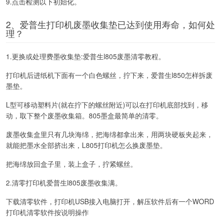
9.点击检测以下初始化。
2、爱普生打印机废墨收集垫已达到使用寿命，如何处
理？
1.更换或处理费墨收集垫:爱普生l805废墨清零教程。
打印机后进纸机下面有一个白色螺丝，拧下来，爱普生l850怎样拆废
墨垫。
L型可移动塑料片(就在拧下的螺丝附近)可以在打印机底部找到，移
动，取下整个废墨收集箱。805墨盒最简单的清零。
废墨收集盒里只有几块海绵，把海绵都拿出来，用两块硬板夹起来，
就能把墨水全部挤出来，L805打印机怎么换废墨垫。
把海绵放回盒子里，装上盒子，拧紧螺丝。
2.清零打印机爱普生l805废墨收集满。
下载清零软件，打印机USB接入电脑打开，解压软件后有一个WORD
打印机清零软件按说明操作