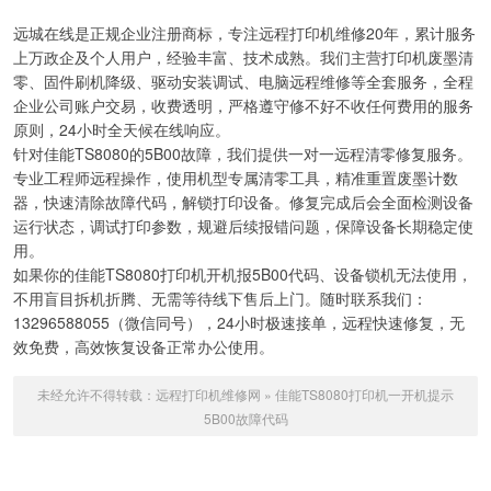
远城在线是正规企业注册商标，专注远程打印机维修20年，累计服务
上万政企及个人用户，经验丰富、技术成熟。我们主营打印机废墨清
零、固件刷机降级、驱动安装调试、电脑远程维修等全套服务，全程
企业公司账户交易，收费透明，严格遵守修不好不收任何费用的服务
原则，24小时全天候在线响应。
针对佳能TS8080的5B00故障，我们提供一对一远程清零修复服务。
专业工程师远程操作，使用机型专属清零工具，精准重置废墨计数
器，快速清除故障代码，解锁打印设备。修复完成后会全面检测设备
运行状态，调试打印参数，规避后续报错问题，保障设备长期稳定使
用。
如果你的佳能TS8080打印机开机报5B00代码、设备锁机无法使用，
不用盲目拆机折腾、无需等待线下售后上门。随时联系我们：
13296588055（微信同号），24小时极速接单，远程快速修复，无
效免费，高效恢复设备正常办公使用。
未经允许不得转载：
远程打印机维修网
»
佳能TS8080打印机一开机提示
5B00故障代码