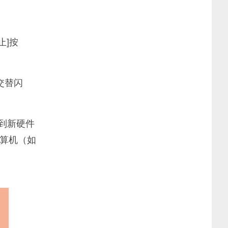
止]按
交替闪
到新硬件
算机（如