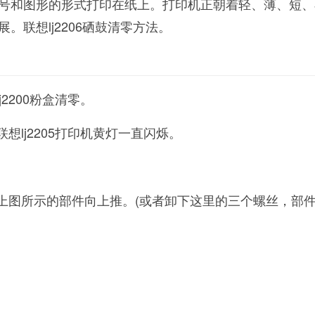
号和图形的形式打印在纸上。打印机正朝着轻、薄、短、
。联想lj2206硒鼓清零方法。
j2200粉盒清零。
想lj2205打印机黄灯一直闪烁。
将上图所示的部件向上推。(或者卸下这里的三个螺丝，部