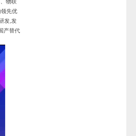
U、物联
的领先优
研发,发
、国产替代