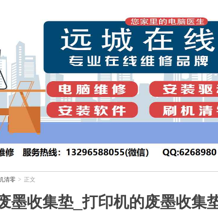
机清零
正文
>
废墨收集垫_打印机的废墨收集