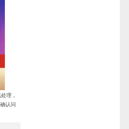
线处理，
先确认问