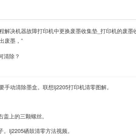
程解决机器故障打印机中更换废墨收集垫_打印机的废墨
出废墨，”
何清除？
手动清除墨盒。联想lj2205打印机清零图解。
盒右盖上的三颗螺丝。
。lj2205硒鼓清零方法视频。