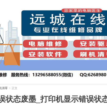
机清零
正文
>
误状态废墨_打印机显示错误状