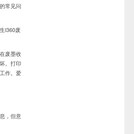
的常见问
l360废
在废墨收
坏。打印
工作。爱
息，但意