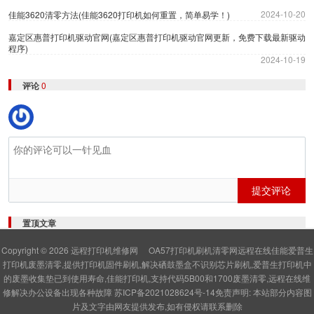
2024-10-20
佳能3620清零方法(佳能3620打印机如何重置，简单易学！)
嘉定区惠普打印机驱动官网(嘉定区惠普打印机驱动官网更新，免费下载最新驱动
程序)
2024-10-19
评论
0
提交评论
置顶文章
Copyright © 2026
远程打印机维修网
OA57打印机刷机清零网远程在线佳能爱普生
打印机废墨清零,提供打印机固件刷机,解决硒鼓墨盒不识别芯片刷机,爱普生打印机中
的废墨收集垫已到使用寿命,佳能打印机,支持代码5B00和1700废墨清零,远程在线维
修解决办公设备出现各种故障
苏ICP备2021028624号-14
免责声明: 本站部分内容图
片及文字由网友提供发布,如有侵权请联系删除