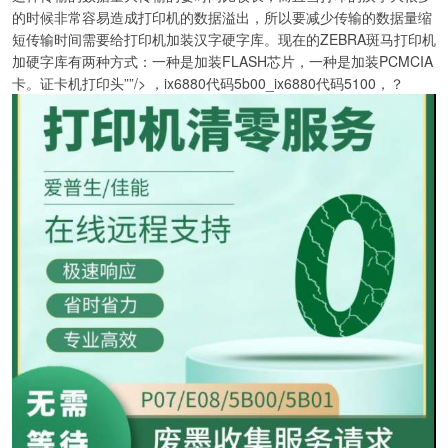
的时候非常容易造成打印机的数据溢出，所以要减少传输的数据量缩
短传输时间需要给打印机加装汉字硬字库。现在的ZEBRA斑马打印机
加硬字库有两种方式：一种是加装FLASH芯片，一种是加装PCMCIA
卡。证卡机打印头””/> ，ix6880代码5b00_ix6880代码5100，？