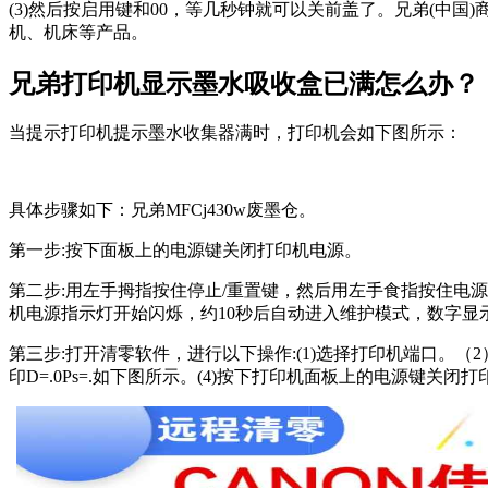
(3)然后按启用键和00，等几秒钟就可以关前盖了。兄弟(
机、机床等产品。
兄弟打印机显示墨水吸收盒已满怎么办？
当提示打印机提示墨水收集器满时，打印机会如下图所示：
具体步骤如下：兄弟MFCj430w废墨仓。
第一步:按下面板上的电源键关闭打印机电源。
第二步:用左手拇指按住停止/重置键，然后用左手食指按住电
机电源指示灯开始闪烁，约10秒后自动进入维护模式，数字显
第三步:打开清零软件，进行以下操作:(1)选择打印机端口。（
印D=.0Ps=.如下图所示。(4)按下打印机面板上的电源键关闭