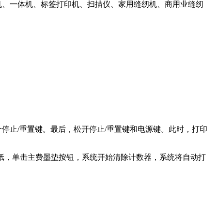
签机、一体机、标签打印机、扫描仪、家用缝纫机、商用业缝纫
停止/重置键。最后，松开停止/重置键和电源键。此时，打印
张A4纸，单击主费墨垫按钮，系统开始清除计数器，系统将自动打