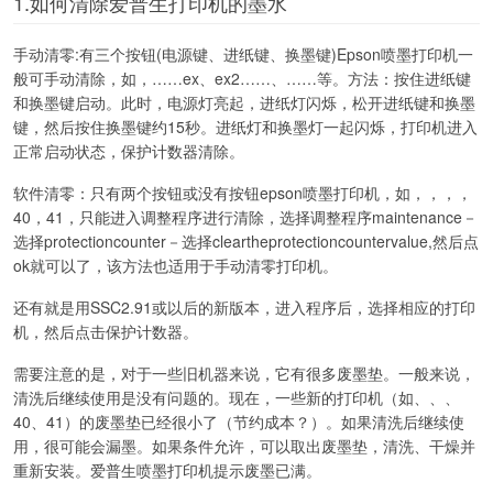
1.如何清除爱普生打印机的墨水
手动清零:有三个按钮(电源键、进纸键、换墨键)Epson喷墨打印机一
般可手动清除，如，……ex、ex2……、……等。方法：按住进纸键
和换墨键启动。此时，电源灯亮起，进纸灯闪烁，松开进纸键和换墨
键，然后按住换墨键约15秒。进纸灯和换墨灯一起闪烁，打印机进入
正常启动状态，保护计数器清除。
软件清零：只有两个按钮或没有按钮epson喷墨打印机，如，，，，
40，41，只能进入调整程序进行清除，选择调整程序maintenance－
选择protectioncounter－选择cleartheprotectioncountervalue,然后点
ok就可以了，该方法也适用于手动清零打印机。
还有就是用SSC2.91或以后的新版本，进入程序后，选择相应的打印
机，然后点击保护计数器。
需要注意的是，对于一些旧机器来说，它有很多废墨垫。一般来说，
清洗后继续使用是没有问题的。现在，一些新的打印机（如、、、
40、41）的废墨垫已经很小了（节约成本？）。如果清洗后继续使
用，很可能会漏墨。如果条件允许，可以取出废墨垫，清洗、干燥并
重新安装。爱普生喷墨打印机提示废墨已满。