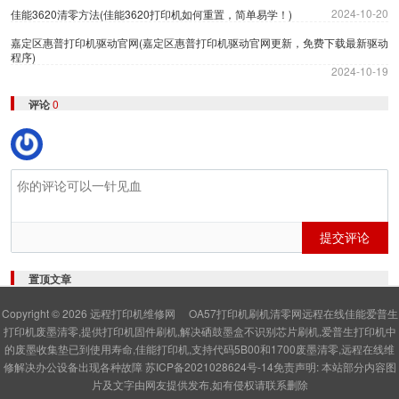
2024-10-20
佳能3620清零方法(佳能3620打印机如何重置，简单易学！)
嘉定区惠普打印机驱动官网(嘉定区惠普打印机驱动官网更新，免费下载最新驱动
程序)
2024-10-19
评论
0
提交评论
置顶文章
Copyright © 2026
远程打印机维修网
OA57打印机刷机清零网远程在线佳能爱普生
打印机废墨清零,提供打印机固件刷机,解决硒鼓墨盒不识别芯片刷机,爱普生打印机中
的废墨收集垫已到使用寿命,佳能打印机,支持代码5B00和1700废墨清零,远程在线维
修解决办公设备出现各种故障
苏ICP备2021028624号-14
免责声明: 本站部分内容图
片及文字由网友提供发布,如有侵权请联系删除