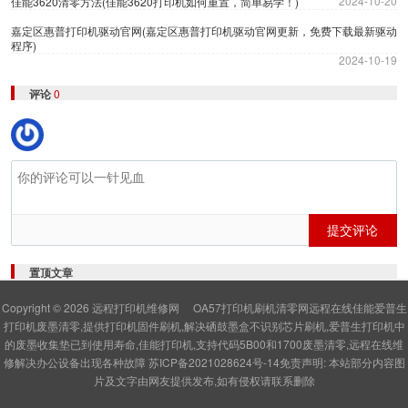
2024-10-20
佳能3620清零方法(佳能3620打印机如何重置，简单易学！)
嘉定区惠普打印机驱动官网(嘉定区惠普打印机驱动官网更新，免费下载最新驱动
程序)
2024-10-19
评论
0
提交评论
置顶文章
Copyright © 2026
远程打印机维修网
OA57打印机刷机清零网远程在线佳能爱普生
打印机废墨清零,提供打印机固件刷机,解决硒鼓墨盒不识别芯片刷机,爱普生打印机中
的废墨收集垫已到使用寿命,佳能打印机,支持代码5B00和1700废墨清零,远程在线维
修解决办公设备出现各种故障
苏ICP备2021028624号-14
免责声明: 本站部分内容图
片及文字由网友提供发布,如有侵权请联系删除