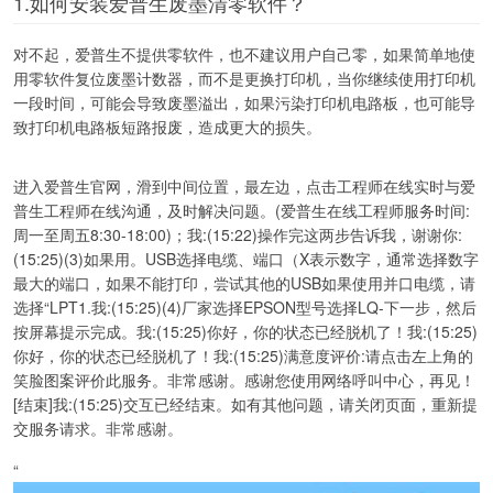
1.如何安装爱普生废墨清零软件？
对不起，爱普生不提供零软件，也不建议用户自己零，如果简单地使
用零软件复位废墨计数器，而不是更换打印机，当你继续使用打印机
一段时间，可能会导致废墨溢出，如果污染打印机电路板，也可能导
致打印机电路板短路报废，造成更大的损失。
进入爱普生官网，滑到中间位置，最左边，点击工程师在线实时与爱
普生工程师在线沟通，及时解决问题。(爱普生在线工程师服务时间:
周一至周五8:30-18:00)；我:(15:22)操作完这两步告诉我，谢谢你:
(15:25)(3)如果用。USB选择电缆、端口（X表示数字，通常选择数字
最大的端口，如果不能打印，尝试其他的USB如果使用并口电缆，请
选择“LPT1.我:(15:25)(4)厂家选择EPSON型号选择LQ-下一步，然后
按屏幕提示完成。我:(15:25)你好，你的状态已经脱机了！我:(15:25)
你好，你的状态已经脱机了！我:(15:25)满意度评价:请点击左上角的
笑脸图案评价此服务。非常感谢。感谢您使用网络呼叫中心，再见！
[结束]我:(15:25)交互已经结束。如有其他问题，请关闭页面，重新提
交服务请求。非常感谢。
“