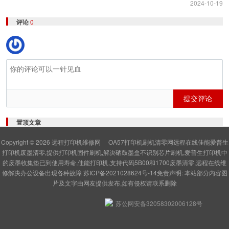
2024-10-19
评论
0
提交评论
置顶文章
Copyright © 2026
远程打印机维修网
OA57打印机刷机清零网远程在线佳能爱普生
打印机废墨清零,提供打印机固件刷机,解决硒鼓墨盒不识别芯片刷机,爱普生打印机中
的废墨收集垫已到使用寿命,佳能打印机,支持代码5B00和1700废墨清零,远程在线维
修解决办公设备出现各种故障
苏ICP备2021028624号-14
免责声明: 本站部分内容图
片及文字由网友提供发布,如有侵权请联系删除
苏公网安备32058302006128号