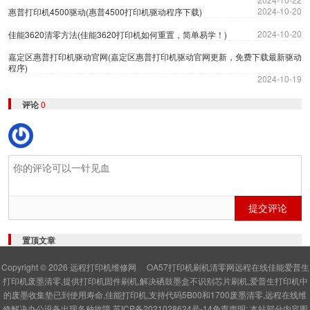
2024-10-20
惠普打印机4500驱动(惠普4500打印机驱动程序下载)
2024-10-20
佳能3620清零方法(佳能3620打印机如何重置，简单易学！)
嘉定区惠普打印机驱动官网(嘉定区惠普打印机驱动官网更新，免费下载最新驱动
程序)
2024-10-19
评论
0
提交评论
置顶文章
Copyright © 2026
远程打印机维修网
OA57打印机刷机清零网远程在线佳能爱普生
打印机废墨清零,提供打印机固件刷机,解决硒鼓墨盒不识别芯片刷机,爱普生打印机中
的废墨收集垫已到使用寿命,佳能打印机,支持代码5B00和1700废墨清零,远程在线维
修解决办公设备出现各种故障
苏ICP备2021028624号-14
免责声明: 本站部分内容图