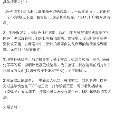
具体清零方法：
1.粉仓清零1)启动时，取出粉仓或硒鼓单元，平放在桌面上，右侧有
一个小方块(见下图，粗箭指)，这是机关所在。hl2140打印机粉盒清
零。
2）墨粉报警后，滑块必须在底部。现在用平头锥仔细穿透滑块下的
间隙，测试旋转锥，利用杠杆撬动滑块。慢慢地，你会听到咔嗒声，
滑块被举起。在咔嗒声中，滑块沿着弯曲箭头所示的路径被推到顶
部。兄弟2140硒鼓重置。
3)现在把硒鼓单元放进机器里，关上前盖，机器自检后，黄色Toner
灯不再闪烁，说明计数器已经清零。为了验证，我在清零前后打印了
机器设置页面(快速连续按下Go键三次)，如下图所示。
2)然后取出硒鼓单元，重新装入机器，关闭前盖，对机器进行自检，
完成连续快速按下GO键三次，打印设置页面，可以看到硒鼓条
（DRUM）显示满了。打印机可以再次恢复工作。hl2140硒鼓清零方
法。
拓展资料：