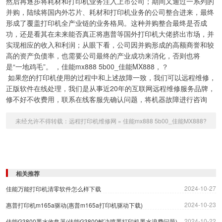
然后再逐步将耗材和打印机业务注入上市公司；期间又通过一系列的
并购，陆续将国内外芯片、耗材和打印机业务的公司整合进来，最终
形成了覆盖打印机全产业链的业务格局。这种并购整合最终是否成
功，还是看其在未来能否真正将惠普等国外打印机大佬挤出市场，并
实现相应的收入和利润；从眼下看，公司因并购形成的高额商誉和较
高的资产负债率，也需要公司最终的产业成功来消化，否则也将
是“一地鸡毛”。 ，佳能mx888 5b00_佳能MX888，？
如果您的打印机使用的过程中和上述故障一致，我们可以远程维修，
正版软件在线处理，我们是从事近20年的互联网远程维修服务品牌，
修不好不收费用，联系在线客服先确认问题，将机器故障进行咨询
未经允许不得转载：
远程打印机维修网
»
佳能mx888 5b00_佳能MX888?
相关推荐
2024-10-27
佳能万能打印机清零软件怎么样下载
2024-10-23
惠普打印机m165a驱动(惠普m165a打印机驱动下载)
2024-10-22
佳能G3800墨水收集器(佳能G3800解决喷墨打印机墨水浪费问题)