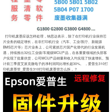
打印机废墨应该怎样处理，纳思达表示，除了在打印机行业保持芯
片业务的稳定增长，在非打印机行业（汽车、工业/医疗、新能源
BMS芯片等）芯片业务上，公司紧抓芯片国产化替代的行业发展机
遇，持续推出32位工业级/车规级MCU产品，在各重要领域的头部客
户实现了批量供货，公司MCU产品销量和收入均实现了快速增长。预
计前三季度艾派克微电子的净利润同比增长超30%。 ，爱普生310打
印机废墨管_爱普生310打印机废墨管怎么拆，？