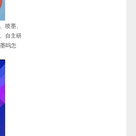
光、喷墨、
、自主研
废墨吗怎