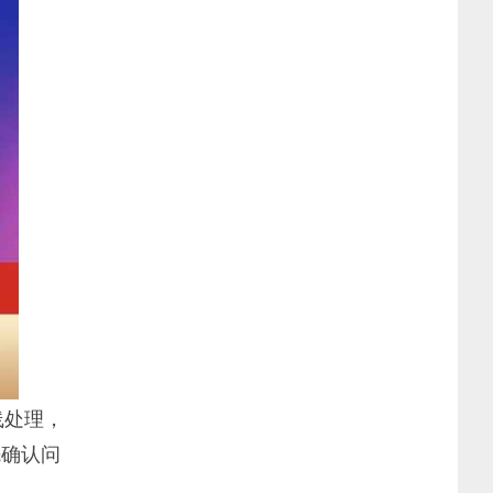
线处理，
先确认问