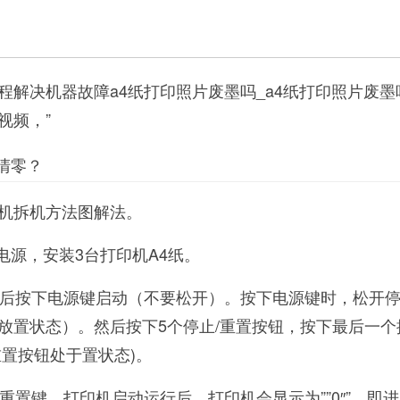
程解决机器故障a4纸打印照片废墨吗_a4纸打印照片废墨
视频，”
清零？
机拆机方法图解法。
电源，安装3台打印机A4纸。
，然后按下电源键启动（不要松开）。按下电源键时，松开停
放置状态）。然后按下5个停止/重置按钮，按下最后一个
重置按钮处于置状态)。
/重置键。打印机启动运行后，打印机会显示为””0″”，即