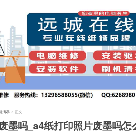
机清零
正文
>
片废墨吗_a4纸打印照片废墨吗怎