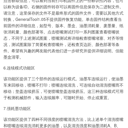
点击获取信息，可以看到当前打印机固件上的一些标识性内容，也可
以称为设备ID。右侧的固件转存可以将固件信息保存为二进制文件。
请注意，这里保存的文件不是最终形式的固件文件，需要以其他方式
转换，GeneralTool1.05不提供固件恢复功能。单击固件结构查看当
前固件的详细信息，如型号、版本、墨盒、油墨消耗量、废墨量、纸
张消耗量、颜色部署等。点击喷嘴测试打印一系列图案查看喷嘴状
态，不同于上述测试图案，喷嘴测试将详细检查喷嘴堵塞、对齐等情
况，测试图案除了简要检查喷嘴外，还检查页边距、颜色部署等条
件。希望有兴趣的网友能代表他们进一步研究并提供详细说明。佳能
墨盒清零。
6.连续模式功能区
该功能区提供了三个部件的连续运行模式。油墨车连续运行，使油墨
车来回移动，喷嘴不打印；喷嘴连续清洗，可连续自动清洗喷嘴而不
移动；垫盖连续挤压，可使喷嘴垫盖连续挤压。这三种连续模式可用
于检测机械部件，输入连续频率，可随时开始、停止或重置。
7.强耗墨功能区
该功能区提供了四种不同强度的喷嘴清洗方法，比上述单个清洗喷嘴
和喷嘴连续清洗消耗更多的油墨，以及清洗强度和油墨消耗A、B、