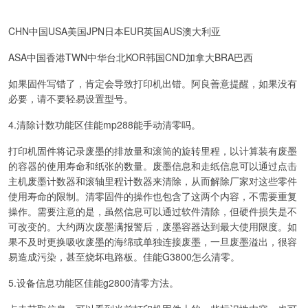
CHN中国USA美国JPN日本EUR英国AUS澳大利亚
ASA中国香港TWN中华台北KOR韩国CND加拿大BRA巴西
如果固件写错了，肯定会导致打印机出错。阿良善意提醒，如果没有
必要，请不要轻易设置型号。
4.清除计数功能区佳能mp288能手动清零吗。
打印机固件将记录废墨的排放量和滚筒的旋转里程，以计算装有废墨
的容器的使用寿命和纸张的数量。废墨信息和走纸信息可以通过点击
主机废墨计数器和滚轴里程计数器来清除，从而解除厂家对这些零件
使用寿命的限制。清零固件的操作也包含了这两个内容，不需要重复
操作。需要注意的是，虽然信息可以通过软件清除，但硬件损失是不
可改变的。大约两次废墨满报警后，废墨容器达到最大使用限度。如
果不及时更换吸收废墨的海绵或单独连接废墨，一旦废墨溢出，很容
易造成污染，甚至烧坏电路板。佳能G3800怎么清零。
5.设备信息功能区佳能g2800清零方法。