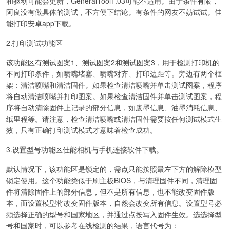
和驱动可能会更新，GeneralTool1.03可能不适用。由于条件有限，
阿良没有做具体的测试，不方便下结论。有条件的网友不妨试试。佳
能打印安卓app下载。
2.打印测试功能区
该功能区有测试图案1、测试图案2和测试图案3，用于检测打印机的
不同打印条件，如喷嘴堵塞、喷嘴对齐、打印边距等。旁边有两个框
架：清洁喷嘴和清洁固件。如果检查清洁喷嘴并单击测试图案，程序
将自动清洁喷嘴并打印图案。如果检查清洁固件并单击测试图案，程
序将自动清除固件上记录的部分信息，如废墨信息、油墨消耗信息、
纸里程等。请注意，检查清洁喷嘴或清洁固件需要按任何测试模式生
效，只有正确打印测试模式才意味着检查成功。
3.设置型号功能区佳能相机与手机连接软件下载。
默认情况下，该功能区是锁定的，需点只能按照最左下方的解除模型
锁定使用。这个功能类似于刷主板BIOS，与清理固件不同，清理固
件将清除固件上的部分信息，但不是所有信息，也不能改变固件版
本，而设置模型将改变固件版本，自然会改变所有信息。设置型号必
须选择正确的型号和国家地区，并通过点按写入固件生效。选选择型
号和国家时，可以参考在线检测的结果，语言代号为：