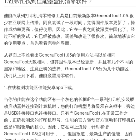
1.谁帮忙找到佳能墨盒的清零软件？
佳能///系列打印机清零维修工具是目前最新版本GeneralTool1.05.很
少在互联网上传播。阿良尝试了一段时间，觉得固件版本更新了，操
作成功率更高，值得使用。因此，它在一夜之间被深度中国化了。经
过不断的测试，它已经被修改、调整和改进了很多次。简单地谈谈它
的使用要点，首先看看完整的界面。
从界面上不难看出GeneralTool1.05的使用方法与以前相同
GeneralTool大致相同，但其固件版本已经更新，并且有几个不同的
国家和地区，注意正确的选择。GeneralTool1.05分为几个功能区，
我们从上到下看。佳能废墨清零软件。
1.在线检测功能区佳能安卓app下载。
当你的佳能在这个功能区有一个灰色的长框iP当一系列打印机安装驱
动启动器并连接到计算机时，您的打印机型号将显示在灰框中，旁边
是USB连接接口也连接接口。只有当GeneralTool1.在正常工作之
前，正确检测您的打印机型号。佳能的官方驱动官方驱动和打印机仍
然是和谐驱动的核心。因此，它在网上流传，针对和谐
GeneralTool1.03也可用于，，。但据报道，最新生产的佳能、固件